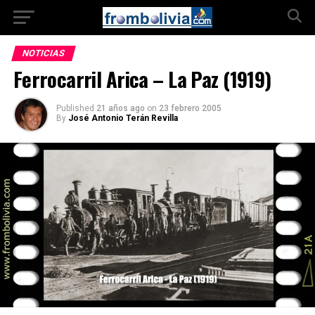
NOTICIAS
Ferrocarril Arica – La Paz (1919)
Published
21 años ago
on
23 febrero 2005
By
José Antonio Terán Revilla