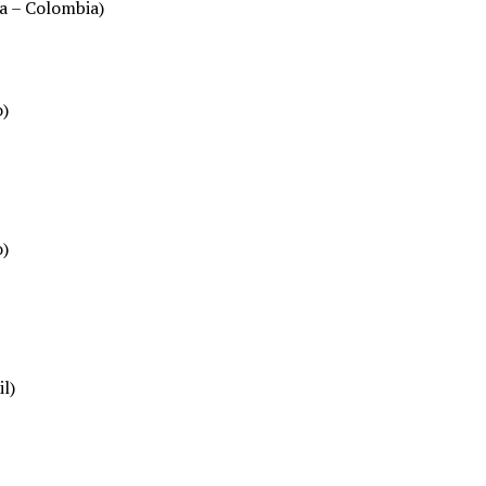
ia – Colombia)
o)
o)
l)