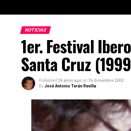
NOTICIAS
1er. Festival Ibe
Santa Cruz (1999
Published
24 años ago
on
16 diciembre 2002
By
José Antonio Terán Revilla