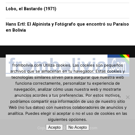
Lobo, el Bastardo (1971)
Hans Ertl: El Alpinista y Fotógrafo que encontró su Paraíso
en Bolivia
frombolivia.com Utiliza cookies. Las cookies son pequeños
archivos que se almacenan en tu navegador. Estas cookies y
tecnologías similares sirven para asegurar que nuestra web
funciona correctamente, personalizar tu experiencia de
navegación, analizar cómo usas nuestra web y mostrarte
anuncios acordes a tus preferencias. Por estos motivos,
INICIO
HISTORIA CRONOLÓGICA
PELÍCULAS
DIRECTORES
podríamos compartir esa información de uso de nuestro sitio
RECOPILADOS
ARTÍCULOS ANTERIORES
POSTERS
Web (no tus datos) con nuestros colaboradores de anuncios y
analítica. Puedes elegir si aceptar o no el uso de cookies en las
siguientes opciones.
Acepto
No Acepto
Copyright © 2024 frombolivia.com