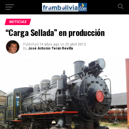
NOTICIAS
“Carga Sellada” en producción
Published
14 años ago
on
25 abril 2012
By
José Antonio Terán Revilla