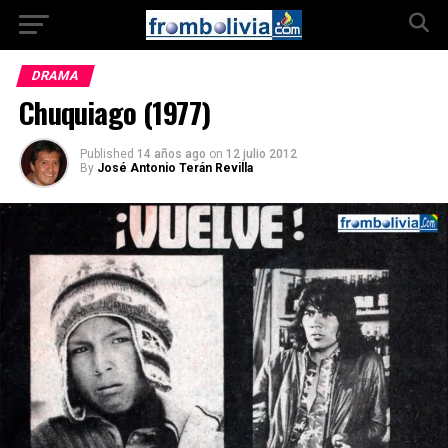
DRAMA
Chuquiago (1977)
Published
14 años ago
on
12 julio 2012
By
José Antonio Terán Revilla