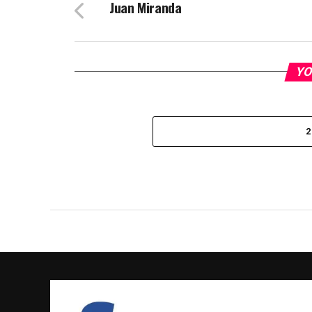
Juan Miranda
YO
2