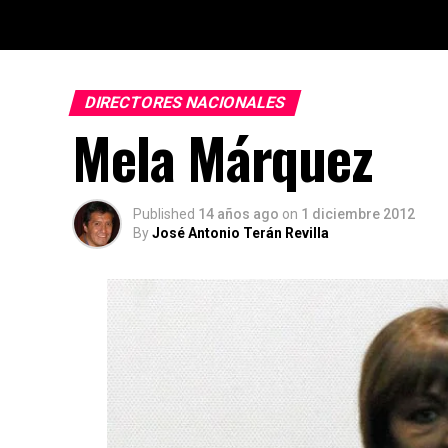
DIRECTORES NACIONALES
Mela Márquez
Published
14 años ago
on
1 diciembre 2012
By
José Antonio Terán Revilla