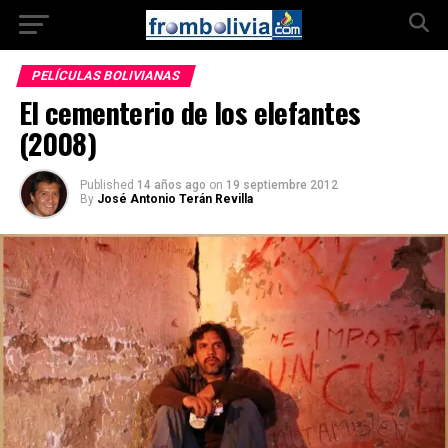
PELÍCULAS BOLIVIANAS
El cementerio de los elefantes
(2008)
Published
14 años ago
on
19 septiembre 2012
By
José Antonio Terán Revilla