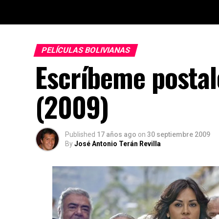
PELÍCULAS BOLIVIANAS
Escríbeme posta
(2009)
Published
17 años ago
on
30 septiembre 2009
By
José Antonio Terán Revilla