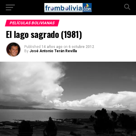
PELÍCULAS BOLIVIANAS
El lago sagrado (1981)
Published
14 años ago
on
6 octubre 2012
By
José Antonio Terán Revilla