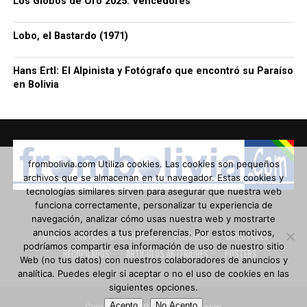
Los Globos de Oro 2025: Vencedores
Lobo, el Bastardo (1971)
Hans Ertl: El Alpinista y Fotógrafo que encontró su Paraíso
en Bolivia
frombolivia.com Utiliza cookies. Las cookies son pequeños
archivos que se almacenan en tu navegador. Estas cookies y
tecnologías similares sirven para asegurar que nuestra web
funciona correctamente, personalizar tu experiencia de
navegación, analizar cómo usas nuestra web y mostrarte
anuncios acordes a tus preferencias. Por estos motivos,
INICIO
HISTORIA CRONOLÓGICA
PELÍCULAS
DIRECTORES
podríamos compartir esa información de uso de nuestro sitio
RECOPILADOS
ARTÍCULOS ANTERIORES
POSTERS
Web (no tus datos) con nuestros colaboradores de anuncios y
analítica. Puedes elegir si aceptar o no el uso de cookies en las
siguientes opciones.
Acepto
No Acepto
Copyright © 2024 frombolivia.com