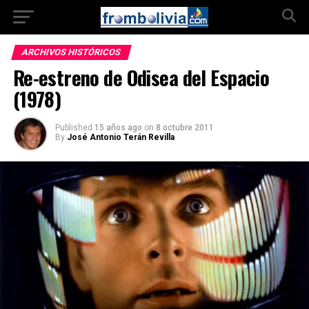
ARCHIVOS HISTÓRICOS
Re-estreno de Odisea del Espacio
(1978)
Published
15 años ago
on
8 octubre 2011
By
José Antonio Terán Revilla